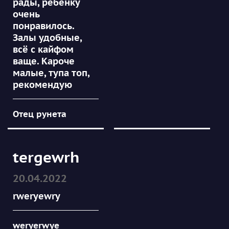
рады, ребёнку
очень
понравилось.
Залы удобные,
всё с кайфом
ваще. Кароче
малые, тупа топ,
рекомендую
Отец рунета
tergewrh
20.04.2022
rweryewry
weryerwye