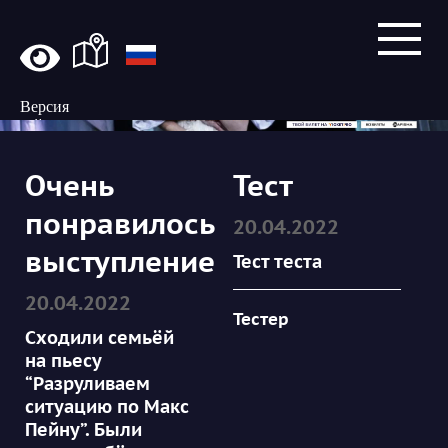
Версия
сайта
для
слабовидящих
Очень
Тест
понравилось
20.04.2022
выступление
Тест теста
20.04.2022
Тестер
Сходили семьёй
на пьесу
“Разруливаем
ситуацию по Макс
Пейну”. Были