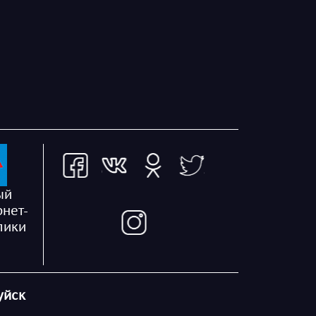
ый
рнет-
лики
уйск