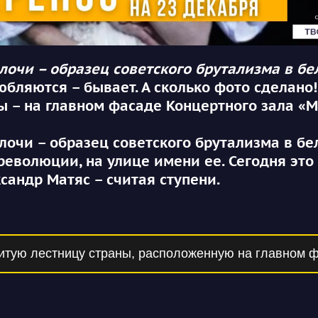
лочи – образец советского брутализма в бе
бляются – бывает. А сколько фото сделано! 
ы – на главном фасаде Концертного зала «
лочи – образец советского брутализма в бе
 революции, на улице имени ее. Сегодня это
сандр Матяс – считая ступени.
нитую лестницу страны, расположенную на главном ф