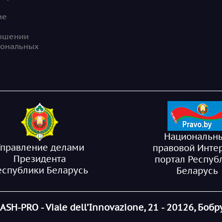
ие
ношении
сональных
Национальн
Управление делами
правовой Инте
Президента
портал Респуб
еспублики Беларусь
Беларусь
ASH-PRO - Viale dell’Innovazione, 21 - 20126, Бобр