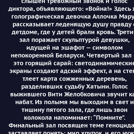
слышен тревожный звонок и голос
диктора, объявляющего: «Война!» Здесь
голографическая девочка Аллочка Мар
рассказывает леденящую душу правду 
детдоме, где у детей брали кровь. Трет
зал поражает скульптурой девушки,
идущей на эшафот — символом
непокоренной Беларуси. Четвертый зал
это горящий сарай: светодинамически
экраны создают адский эффект, а на сте
тлеет карта сожженных деревень,
разделивших судьбу Хатыни. Голос
выжившего Вити Желобковича звучит к
набат. Из полымя мы выходим в свет и
тишину пятого зала, где лишь звон
колокола напоминает: “Помните”.
Финальный зал посвящен теме геноцида
заставляет понять: мир хрупок, и его ну