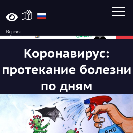
Версия
сайта
для
Коронавирус:
слабовидящих
протекание болезни
по дням