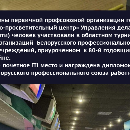
 первичной профсоюзной организации го
но-просветительный центр» Управления дел
яти) человек участвовали в областном турн
ганизаций Белорусского профессионально
учреждений, приуроченном к 80-й годовщи
йне.
етное III место и награждена дипломом
орусского профессионального союза работ