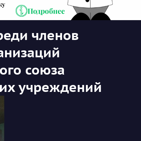
реди членов
анизаций
ого союза
гих учреждений