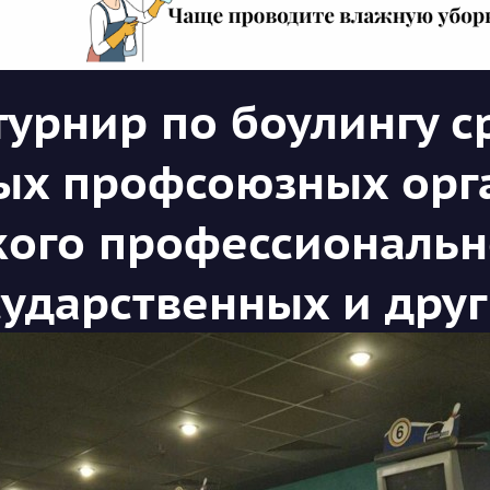
турнир по боулингу с
ых профсоюзных орг
кого профессиональн
сударственных и дру