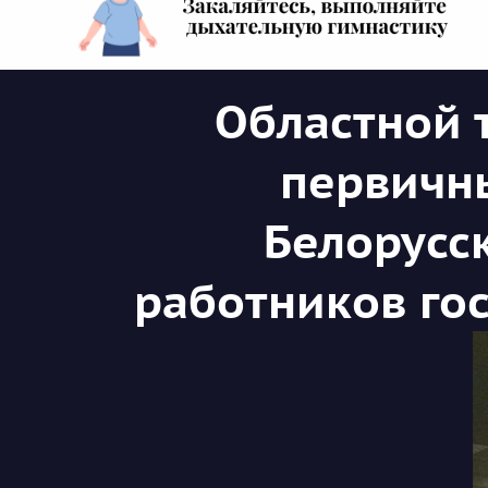
Областной 
первичн
Белорусс
работников го