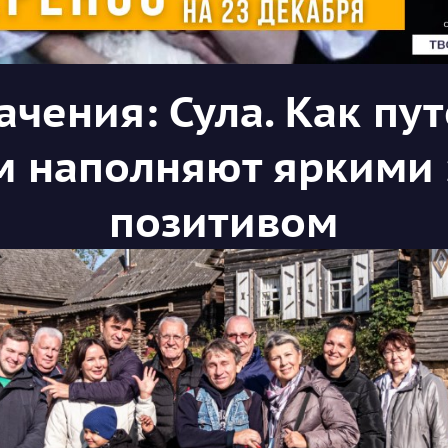
ачения: Сула. Как пу
 наполняют яркими
позитивом